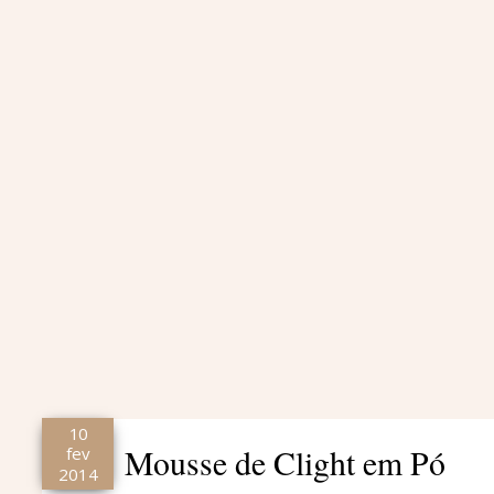
10
Mousse de Clight em Pó
fev
2014