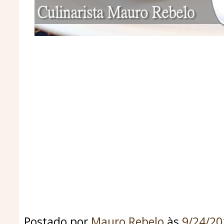
mousse de tang, mousse de maracujá 
mousse de maracuja com suco tang, 
tang, receita de mousse rapido, mous
mousse com suco em pó, mousse de t
mousse de maracujá com suco em pó
com suco, mousse de leite em po, m
suco tang, mousse de leite em pó
Postado por
Mauro Rebelo
às
9/24/2