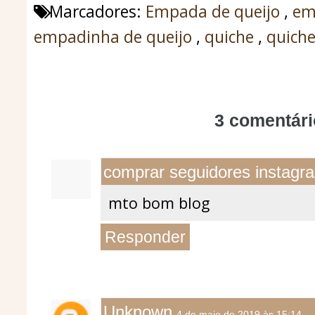
Marcadores:
Empada de queijo
,
em
empadinha de queijo
,
quiche
,
quiche
3 comentári
comprar seguidores instagr
mto bom blog
Responder
Unknown
4 de maio de 2019 às 15:14