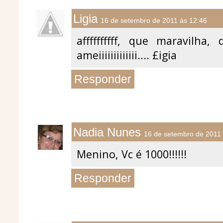
Ligia
16 de setembro de 2011 às 12:46
affffffffff, que maravilha,
ameiiiiiiiiiiiii.... £igia
Responder
Nadia Nunes
16 de setembro de 2011 
Menino, Vc é 1000!!!!!!
Responder