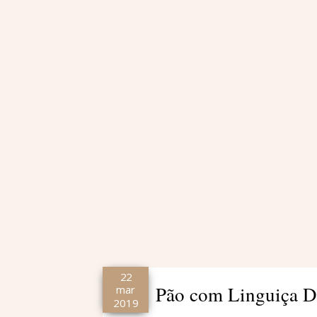
22
Pão com Linguiça Di
mar
2019