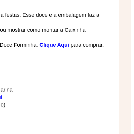
ra festas. Esse doce e a embalagem faz a
 vou mostrar como montar a Caixinha
e Doce Forminha.
Clique Aqui
para comprar.
garina
i
io)